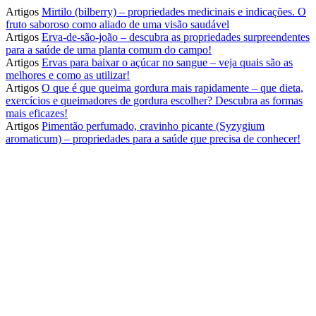
Artigos
Mirtilo (bilberry) – propriedades medicinais e indicações. O
fruto saboroso como aliado de uma visão saudável
Artigos
Erva-de-são-joão – descubra as propriedades surpreendentes
para a saúde de uma planta comum do campo!
Artigos
Ervas para baixar o açúcar no sangue – veja quais são as
melhores e como as utilizar!
Artigos
O que é que queima gordura mais rapidamente – que dieta,
exercícios e queimadores de gordura escolher? Descubra as formas
mais eficazes!
Artigos
Pimentão perfumado, cravinho picante (Syzygium
aromaticum) – propriedades para a saúde que precisa de conhecer!