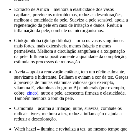
Extracto de Arnica – melhora a elasticidade dos vasos
capilares, previne os microblemas, reduz as descolorações,
melhora a tonicidade da pele. Suaviza a pele sensível, apoia a
regeneração da pele em caso de irritação e danos. Reduz a
inflamação da pele, combate os microrganismos.
Ginkgo biloba (ginkgo biloba) – torna os vasos sanguíneos
mais fortes, mais extensíveis, menos frágeis e menos
permeáveis. Melhora a circulação sanguínea e a oxigenação
da pele. Influencia positivamente a qualidade da compleição,
estimula os processos de renovação.
Aveia – apoia a renovação cutânea, tem um efeito calmante,
suavizante e hidratante. Brilham e evitam a cor da tez. Graças
à presença de muitas vitaminas valiosas (por exemplo,
vitamina E, vitaminas do grupo B) e minerais (por exemplo,
cobre,
zinco
), nutre a pele, acrescenta firmeza e elasticidade.
Também melhora o tom da pele.
Camomila – acalma a irritação, nutre, suaviza, combate os
radicais livres, melhora a tez, reduz a inflamação e ajuda a
reduzir a descoloração.
Witch hazel – ilumina e revitaliza a tez, ao mesmo tempo que