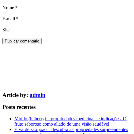
Nome
*
E-mail
*
Site
Article by:
admin
Posts recentes
Mirtilo (bilberry) – propriedades medicinais e indicações. O
fruto saboroso como aliado de uma visão saudável
Erva-de-são-joão – descubra as propriedades surpreendentes