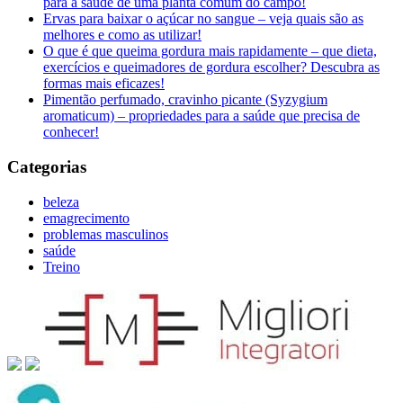
para a saúde de uma planta comum do campo!
Ervas para baixar o açúcar no sangue – veja quais são as
melhores e como as utilizar!
O que é que queima gordura mais rapidamente – que dieta,
exercícios e queimadores de gordura escolher? Descubra as
formas mais eficazes!
Pimentão perfumado, cravinho picante (Syzygium
aromaticum) – propriedades para a saúde que precisa de
conhecer!
Categorias
beleza
emagrecimento
problemas masculinos
saúde
Treino