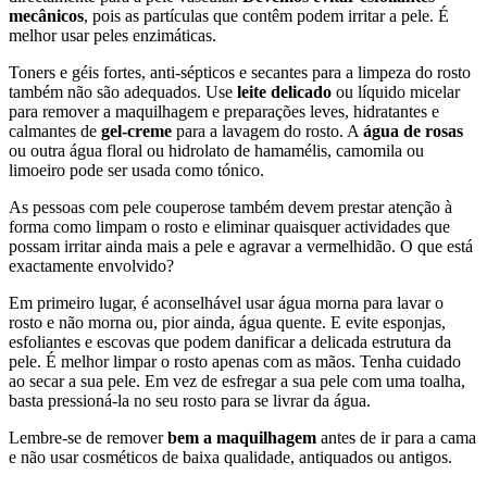
mecânicos
, pois as partículas que contêm podem irritar a pele. É
melhor usar peles enzimáticas.
Toners e géis fortes, anti-sépticos e secantes para a limpeza do rosto
também não são adequados. Use
leite delicado
ou líquido micelar
para remover a maquilhagem e preparações leves, hidratantes e
calmantes de
gel-creme
para a lavagem do rosto. A
água de rosas
ou outra água floral ou hidrolato de hamamélis, camomila ou
limoeiro pode ser usada como tónico.
As pessoas com pele couperose também devem prestar atenção à
forma como limpam o rosto e eliminar quaisquer actividades que
possam irritar ainda mais a pele e agravar a vermelhidão. O que está
exactamente envolvido?
Em primeiro lugar, é aconselhável usar água morna para lavar o
rosto e não morna ou, pior ainda, água quente. E evite esponjas,
esfoliantes e escovas que podem danificar a delicada estrutura da
pele. É melhor limpar o rosto apenas com as mãos. Tenha cuidado
ao secar a sua pele. Em vez de esfregar a sua pele com uma toalha,
basta pressioná-la no seu rosto para se livrar da água.
Lembre-se de remover
bem a maquilhagem
antes de ir para a cama
e não usar cosméticos de baixa qualidade, antiquados ou antigos.