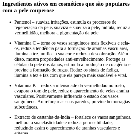
Ingredientes ativos em cosméticos que são populares
com a pele couperose
Pantenol – suaviza irritações, estimula os processos de
regeneração da pele, suaviza e suaviza a pele, hidrata, reduz a
vermelhidão, melhora a pigmentação da pele.
Vitamina C – torna os vasos sanguíneos mais flexíveis e sela-
os, reduz a tendência para a formação de aranhas vasculares,
ilumina a tez, unifica a sua cor e reduz a descoloração. Além
disso, mostra propriedades anti-envelhecimento. Protege as
células da pele dos danos, estimula a produção de colagénio e
previne a formação de rugas. Reduz os sinais de fadiga,
ilumina a tez e faz com que ela pareça mais saudável e vital.
Vitamina K – reduz a intensidade da vermelhidão no rosto,
evapora o tom de pele, reduz o aparecimento de veias aranha
vasculares. Positivamente influencia o estado dos vasos
sanguíneos. Ao reforçar as suas paredes, previne hemorragias
subcutâneas.
Extracto de castanha-da-índia – fortalece os vasos sanguíneos,
melhora a sua elasticidade e reduz a permeabilidade,
reduzindo assim o aparecimento de aranhas vasculares e
eritema.