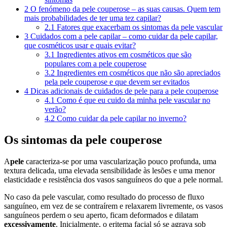
2
O fenómeno da pele couperose – as suas causas. Quem tem
mais probabilidades de ter uma tez capilar?
2.1
Fatores que exacerbam os sintomas da pele vascular
3
Cuidados com a pele capilar – como cuidar da pele capilar,
que cosméticos usar e quais evitar?
3.1
Ingredientes ativos em cosméticos que são
populares com a pele couperose
3.2
Ingredientes em cosméticos que não são apreciados
pela pele couperose e que devem ser evitados
4
Dicas adicionais de cuidados de pele para a pele couperose
4.1
Como é que eu cuido da minha pele vascular no
verão?
4.2
Como cuidar da pele capilar no inverno?
Os sintomas da pele couperose
A
pele
caracteriza-se por uma vascularização pouco profunda, uma
textura delicada, uma elevada sensibilidade às lesões e uma menor
elasticidade e resistência dos vasos sanguíneos do que a pele normal.
No caso da pele vascular, como resultado do processo de fluxo
sanguíneo, em vez de se contraírem e relaxarem livremente, os vasos
sanguíneos perdem o seu aperto, ficam deformados e dilatam
excessivamente
. Inicialmente, o eritema facial só se agrava sob