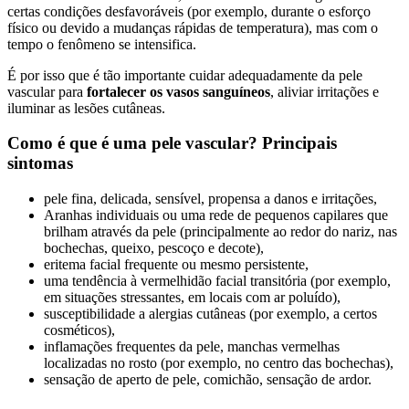
certas condições desfavoráveis (por exemplo, durante o esforço
físico ou devido a mudanças rápidas de temperatura), mas com o
tempo o fenômeno se intensifica.
É por isso que é tão importante cuidar adequadamente da pele
vascular para
fortalecer os vasos sanguíneos
, aliviar irritações e
iluminar as lesões cutâneas.
Como é que é uma pele vascular? Principais
sintomas
pele fina, delicada, sensível, propensa a danos e irritações,
Aranhas individuais ou uma rede de pequenos capilares que
brilham através da pele (principalmente ao redor do nariz, nas
bochechas, queixo, pescoço e decote),
eritema facial frequente ou mesmo persistente,
uma tendência à vermelhidão facial transitória (por exemplo,
em situações stressantes, em locais com ar poluído),
susceptibilidade a alergias cutâneas (por exemplo, a certos
cosméticos),
inflamações frequentes da pele, manchas vermelhas
localizadas no rosto (por exemplo, no centro das bochechas),
sensação de aperto de pele, comichão, sensação de ardor.