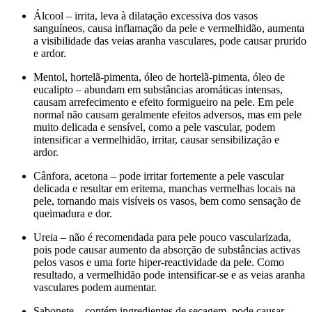
Álcool – irrita, leva à dilatação excessiva dos vasos
sanguíneos, causa inflamação da pele e vermelhidão, aumenta
a visibilidade das veias aranha vasculares, pode causar prurido
e ardor.
Mentol, hortelã-pimenta, óleo de hortelã-pimenta, óleo de
eucalipto – abundam em substâncias aromáticas intensas,
causam arrefecimento e efeito formigueiro na pele. Em pele
normal não causam geralmente efeitos adversos, mas em pele
muito delicada e sensível, como a pele vascular, podem
intensificar a vermelhidão, irritar, causar sensibilização e
ardor.
Cânfora, acetona – pode irritar fortemente a pele vascular
delicada e resultar em eritema, manchas vermelhas locais na
pele, tornando mais visíveis os vasos, bem como sensação de
queimadura e dor.
Ureia – não é recomendada para pele pouco vascularizada,
pois pode causar aumento da absorção de substâncias activas
pelos vasos e uma forte hiper-reactividade da pele. Como
resultado, a vermelhidão pode intensificar-se e as veias aranha
vasculares podem aumentar.
Sabonete – contém ingredientes de secagem, pode causar