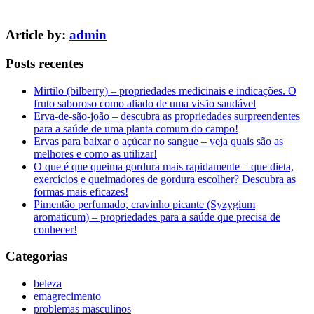
Article by:
admin
Posts recentes
Mirtilo (bilberry) – propriedades medicinais e indicações. O
fruto saboroso como aliado de uma visão saudável
Erva-de-são-joão – descubra as propriedades surpreendentes
para a saúde de uma planta comum do campo!
Ervas para baixar o açúcar no sangue – veja quais são as
melhores e como as utilizar!
O que é que queima gordura mais rapidamente – que dieta,
exercícios e queimadores de gordura escolher? Descubra as
formas mais eficazes!
Pimentão perfumado, cravinho picante (Syzygium
aromaticum) – propriedades para a saúde que precisa de
conhecer!
Categorias
beleza
emagrecimento
problemas masculinos