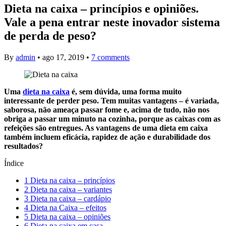
Dieta na caixa – princípios e opiniões.
Vale a pena entrar neste inovador sistema
de perda de peso?
By
admin
•
ago 17, 2019
•
7 comments
Uma
dieta na caixa
é, sem dúvida, uma forma muito
interessante de perder peso. Tem muitas vantagens – é variada,
saborosa, não ameaça passar fome e, acima de tudo, não nos
obriga a passar um minuto na cozinha, porque as caixas com as
refeições são entregues. As vantagens de uma dieta em caixa
também incluem eficácia, rapidez de ação e durabilidade dos
resultados?
Índice
1
Dieta na caixa – princípios
2
Dieta na caixa – variantes
3
Dieta na caixa – cardápio
4
Dieta na Caixa – efeitos
5
Dieta na caixa – opiniões
6
Dieta na caixa em casa