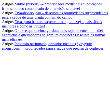
Artigos
Mirtilo (bilberry) – propriedades medicinais e indicações. O
fruto saboroso como aliado de uma visão saudável
Artigos
Erva-de-são-joão – descubra as propriedades surpreendentes
para a saúde de uma planta comum do campo!
Artigos
Ervas para baixar o açúcar no sangue – veja quais são as
melhores e como as utilizar!
Artigos
O que é que queima gordura mais rapidamente – que dieta,
exercícios e queimadores de gordura escolher? Descubra as formas
mais eficazes!
Artigos
Pimentão perfumado, cravinho picante (Syzygium
aromaticum) – propriedades para a saúde que precisa de conhecer!