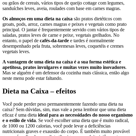
ou grãos de cereais, vários tipos de queijo cottage com legumes,
sanduíches leves, aveia, roulades com base em carnes magras.
Os almoços em uma dieta na caixa
são pratos dietéticos com
groats, pods, arroz, carnes magras e peixes e vegetais como prato
principal. O jantar é frequentemente servido com vários tipos de
saladas, pratos leves de carne e peixe, vegetais grelhados. No
entanto, o papel de
cafés-da-tarde
e tardes é normalmente
desempenhado pela fruta, sobremesas leves, coquetéis e cremes
vegetais leves.
A vantagem de uma dieta na caixa é a sua forma estética e
apetitosa, pratos invulgares e muitas vezes muito inovadores
.
Mas se alguém é um defensor da cozinha mais clássica, então algo
neste menu pode estar faltando.
Dieta na Caixa – efeitos
Você pode perder peso permanentemente fazendo uma dieta na
caixa? Sem dúvidas, sim, mas vale a pena lembrar que uma dieta
eficaz é uma dieta
ideal para as necessidades do nosso organismo
e o estilo de vida
. Se você escolher uma dieta que é muito radical,
de 1000 ou 1200 calorias, você pode levar a deficiências
nutricionais graves e exaustão do corpo. É também muito provável