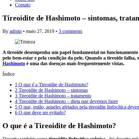
Contato
Tireoidite de Hashimoto – sintomas, tratam
By
admin
•
maio 27, 2019
•
3 comments
A tireoide desempenha um papel fundamental no funcionamento de
pelo bem-estar e pela condição da pele. Quando a tireoide falha, o
Hashimoto
é uma das doenças mais frequentemente vistas.
Índice
1
O que é a Tireoidite de Hashimoto?
2
Tireoidite de Hashimoto – sintomas
3
Tireoidite de Hashimoto – tratamento
4
Tireoidite de Hashimoto – dieta que devemos fazer
5
O que, então, aqueles afetados pela tireoidite linfocítica dev
6
O que deve ser evitado?
O que é a Tireoidite de Hashimoto?
Descrita também como
tireoidite linfocítica crônica
, foi descrita p