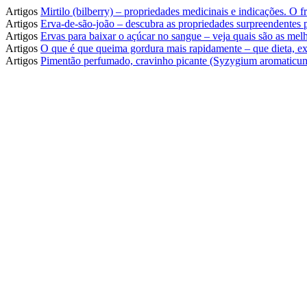
Artigos
Mirtilo (bilberry) – propriedades medicinais e indicações. O
Artigos
Erva-de-são-joão – descubra as propriedades surpreendentes
Artigos
Ervas para baixar o açúcar no sangue – veja quais são as melh
Artigos
O que é que queima gordura mais rapidamente – que dieta, ex
Artigos
Pimentão perfumado, cravinho picante (Syzygium aromaticum)