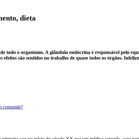
ento, dieta
 todo o organismo. A glândula endócrina é responsável pelo equi
s efeitos são sentidos no trabalho de quase todos os órgãos. Infeliz
em consumir?
ela primeira vez no início do século XX por um médico japonês, cujo n