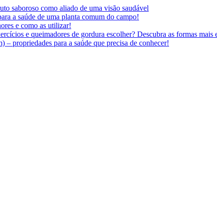
 fruto saboroso como aliado de uma visão saudável
 para a saúde de uma planta comum do campo!
ores e como as utilizar!
ercícios e queimadores de gordura escolher? Descubra as formas mais e
 – propriedades para a saúde que precisa de conhecer!