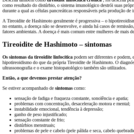
como resultado do distúrbio, o sistema imunológico destrói suas própr
durante a qual as células pancreáticas responsáveis pela produção de 
A Tireoidite de Hashimoto geralmente é progressiva – o hipotireoidi
no entanto, a doença não se desenvolve, e ainda há casos de remissão
fatores ambientais. A doença é mais comum entre mulheres de mais de
Tireoidite de Hashimoto – sintomas
Os sintomas da tireoidite linfocítica
podem ser diferentes e podem, e
hipotireoidismo do que da própria Tireoidite de Hashimoto. O diagnós
ultrassonografia e o exame histopatológico também são utilizados.
Então, a que devemos prestar atenção?
Se estiver acompanhado de
sintomas
como:
sensação de fadiga e fraqueza constante, sonolência e apatia;
problemas com concentração, desaceleração motora e mental;
instabilidade emocional, tendência à depressão;
ganho de peso injustificado;
sensação constante de frio;
distúrbios menstruais;
problemas de pele e cabelo (pele pálida e seca, cabelo quebradi