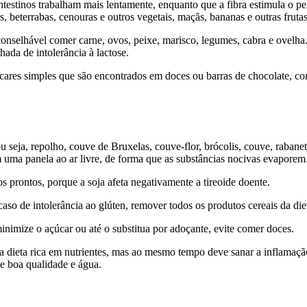
ntestinos trabalham mais lentamente, enquanto que a fibra estimula o p
s, beterrabas, cenouras e outros vegetais, maçãs, bananas e outras fruta
onselhável comer carne, ovos, peixe, marisco, legumes, cabra e ovelha.
da de intolerância à lactose.
úcares simples que são encontrados em doces ou barras de chocolate, co
ou seja, repolho, couve de Bruxelas, couve-flor, brócolis, couve, raba
uma panela ao ar livre, de forma que as substâncias nocivas evaporem
os prontos, porque a soja afeta negativamente a tireoide doente.
o caso de intolerância ao glúten, remover todos os produtos cereais da die
inimize o açúcar ou até o substitua por adoçante, evite comer doces.
a dieta rica em nutrientes, mas ao mesmo tempo deve sanar a inflamaçã
de boa qualidade e água.