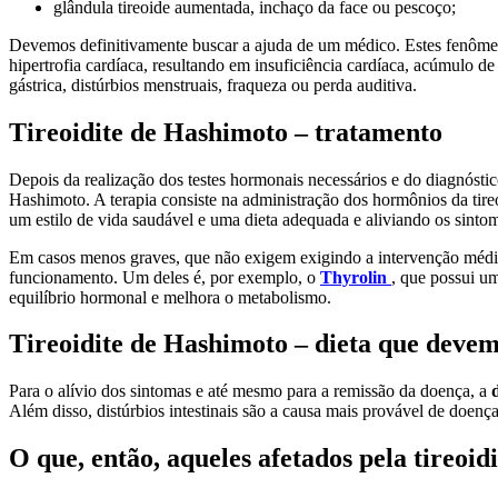
glândula tireoide aumentada, inchaço da face ou pescoço;
Devemos definitivamente buscar a ajuda de um médico. Estes fenômeno
hipertrofia cardíaca, resultando em insuficiência cardíaca, acúmulo d
gástrica, distúrbios menstruais, fraqueza ou perda auditiva.
Tireoidite de Hashimoto – tratamento
Depois da realização dos testes hormonais necessários e do diagnósti
Hashimoto. A terapia consiste na administração dos hormônios da tireo
um estilo de vida saudável e uma dieta adequada e aliviando os sinto
Em casos menos graves, que não exigem exigindo a intervenção médic
funcionamento. Um deles é, por exemplo, o
Thyrolin
, que possui um
equilíbrio hormonal e melhora o metabolismo.
Tireoidite de Hashimoto – dieta que devem
Para o alívio dos sintomas e até mesmo para a remissão da doença, a
Além disso, distúrbios intestinais são a causa mais provável de doenç
O que, então, aqueles afetados pela tireoid