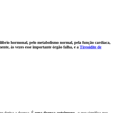
líbrio hormonal, pelo metabolismo normal, pela função cardíaca,
mente, às vezes esse importante órgão falha, e a
Tireoidite de
ome deriva a doença. É
uma doença autoimune
, o que significa que,