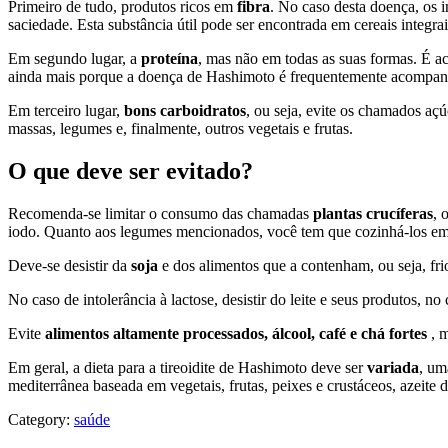
Primeiro de tudo, produtos ricos em
fibra
. No caso desta doença, os i
saciedade. Esta substância útil pode ser encontrada em cereais integrai
Em segundo lugar, a
proteína
, mas não em todas as suas formas. É ac
ainda mais porque a doença de Hashimoto é frequentemente acompanha
Em terceiro lugar,
bons carboidratos
, ou seja, evite os chamados aç
massas, legumes e, finalmente, outros vegetais e frutas.
O que deve ser evitado?
Recomenda-se limitar o consumo das chamadas
plantas crucíferas
, 
iodo. Quanto aos legumes mencionados, você tem que cozinhá-los em 
Deve-se desistir da
soja
e dos alimentos que a contenham, ou seja, fri
No caso de intolerância à lactose, desistir do leite e seus produtos, n
Evite
alimentos altamente processados, álcool, café e chá fortes
, m
Em geral, a dieta para a tireoidite de Hashimoto deve ser
variada
, um
mediterrânea baseada em vegetais, frutas, peixes e crustáceos, azeite 
Category:
saúde