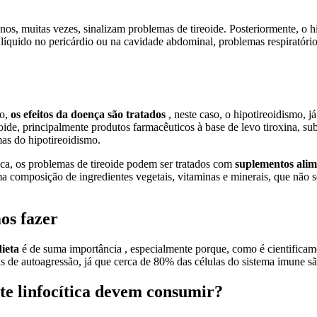
s, muitas vezes, sinalizam problemas de tireoide. Posteriormente, o h
e líquido no pericárdio ou na cavidade abdominal, problemas respiratóri
co,
os efeitos da doença são tratados
, neste caso, o hipotireoidismo, j
ide, principalmente produtos farmacêuticos à base de levo tiroxina, subs
mas do hipotireoidismo.
a, os problemas de tireoide podem ser tratados com
suplementos alim
a composição de ingredientes vegetais, vitaminas e minerais, que não s
os fazer
dieta
é de suma importância , especialmente porque, como é cientificam
as de autoagressão, já que cerca de 80% das células do sistema imune sã
ite linfocítica devem consumir?