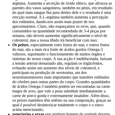
arginina. Aumenta a secreção de óxido nítrico, que afrouxa as
paredes dos vasos sanguíneos, também no pénis, em resultado
do qual mais sangue flui para dentro dele e o resultado é uma
erecção normal. A L-arginina também aumenta a percepção
dos estímulos, dando-nos assim mais prazer de nos
aproximarmos. Claro, não esqueçamos os ovos, que, quando
consumidos na quantidade recomendada de 3-4 peças por
semana, não devem aumentar significativamente o nível de
colesterol, mas a nossa libido irá beneficiar com isso;
Os peixes
, especialmente estes frutos do mar, e outros frutos
do mar, são a mais rica fonte de ácidos gordos Omega-3
valiosos, suportando o funcionamento de muitos órgãos e
sistemas do nosso corpo. A sua acção é multifacetada, baixam
a tensão arterial demasiado alta, regulam os triglicéridos,
evitando assim um aumento dos níveis de colesterol, e
participam na produção de serotonina, um dos
neurotransmissores mais importantes que transfere estímulos
do cérebro para outras partes do corpo. Grandes quantidades
de ácidos Omega-3 também podem ser encontradas na carne
magra de aves, que vale a pena substituir imediatamente a
carne de porco gorda e extremamente insalubre. Além disso,
os peixes marinhos têm selénio na sua composição, graças ao
qual é possível desintoxicar totalmente o corpo e o zinco
acima mencionado;
especiarias e ervas
que nenhum homem de verdade deveria