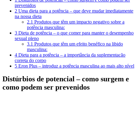
prevenidos
2
Uma dieta para a potência – que deve mudar imediatamente
na nossa dieta
2.1
Produtos que têm um impacto negativo sobre a
potência masculina:
3
Dieta de potência – o que comer para manter o desempenho
sexual pleno
3.1
Produtos que têm um efeito benéfico na libido
masculina:
4
Dieta para a potência – a importância da suplementação
correta do corpo
5
Eron Plus – introduz a potência masculina ao mais alto nível
Distúrbios de potencial – como surgem e
como podem ser prevenidos