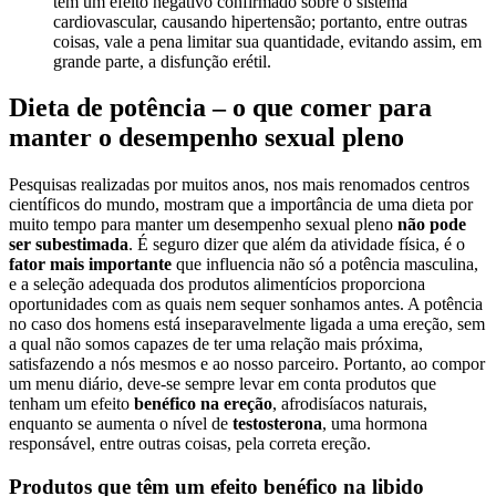
tem um efeito negativo confirmado sobre o sistema
cardiovascular, causando hipertensão; portanto, entre outras
coisas, vale a pena limitar sua quantidade, evitando assim, em
grande parte, a disfunção erétil.
Dieta de potência – o que comer para
manter o desempenho sexual pleno
Pesquisas realizadas por muitos anos, nos mais renomados centros
científicos do mundo, mostram que a importância de uma dieta por
muito tempo para manter um desempenho sexual pleno
não pode
ser subestimada
. É seguro dizer que além da atividade física, é o
fator mais importante
que influencia não só a potência masculina,
e a seleção adequada dos produtos alimentícios proporciona
oportunidades com as quais nem sequer sonhamos antes. A potência
no caso dos homens está inseparavelmente ligada a uma ereção, sem
a qual não somos capazes de ter uma relação mais próxima,
satisfazendo a nós mesmos e ao nosso parceiro. Portanto, ao compor
um menu diário, deve-se sempre levar em conta produtos que
tenham um efeito
benéfico na ereção
, afrodisíacos naturais,
enquanto se aumenta o nível de
testosterona
, uma hormona
responsável, entre outras coisas, pela correta ereção.
Produtos que têm um efeito benéfico na libido