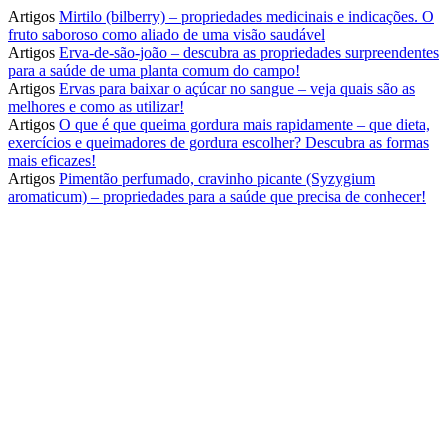
Artigos
Mirtilo (bilberry) – propriedades medicinais e indicações. O
fruto saboroso como aliado de uma visão saudável
Artigos
Erva-de-são-joão – descubra as propriedades surpreendentes
para a saúde de uma planta comum do campo!
Artigos
Ervas para baixar o açúcar no sangue – veja quais são as
melhores e como as utilizar!
Artigos
O que é que queima gordura mais rapidamente – que dieta,
exercícios e queimadores de gordura escolher? Descubra as formas
mais eficazes!
Artigos
Pimentão perfumado, cravinho picante (Syzygium
aromaticum) – propriedades para a saúde que precisa de conhecer!