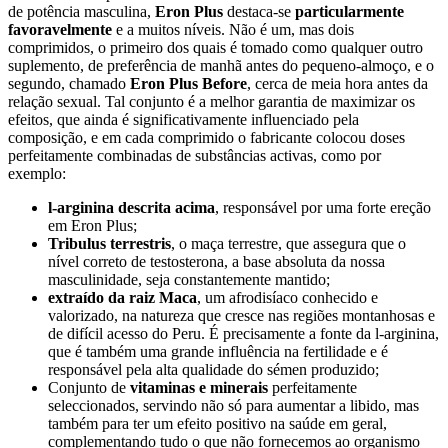
de potência masculina,
Eron Plus
destaca-se
particularmente
favoravelmente
e a muitos níveis. Não é um, mas dois
comprimidos, o primeiro dos quais é tomado como qualquer outro
suplemento, de preferência de manhã antes do pequeno-almoço, e o
segundo, chamado
Eron Plus Before
, cerca de meia hora antes da
relação sexual. Tal conjunto é a melhor garantia de maximizar os
efeitos, que ainda é significativamente influenciado pela
composição, e em cada comprimido o fabricante colocou doses
perfeitamente combinadas de substâncias activas, como por
exemplo:
l-arginina descrita acima
, responsável por uma forte ereção
em Eron Plus;
Tribulus terrestris
, o maça terrestre, que assegura que o
nível correto de testosterona, a base absoluta da nossa
masculinidade, seja constantemente mantido;
extraído da raiz Maca
, um afrodisíaco conhecido e
valorizado, na natureza que cresce nas regiões montanhosas e
de difícil acesso do Peru. É precisamente a fonte da l-arginina,
que é também uma grande influência na fertilidade e é
responsável pela alta qualidade do sémen produzido;
Conjunto de
vitaminas e minerais
perfeitamente
seleccionados, servindo não só para aumentar a libido, mas
também para ter um efeito positivo na saúde em geral,
complementando tudo o que não fornecemos ao organismo