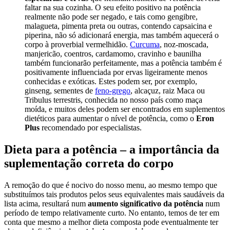
faltar na sua cozinha. O seu efeito positivo na potência
realmente não pode ser negado, e tais como gengibre,
malagueta, pimenta preta ou outras, contendo capsaicina e
piperina, não só adicionará energia, mas também aquecerá o
corpo à proverbial vermelhidão.
Curcuma
, noz-moscada,
manjericão, coentros, cardamomo, cravinho e baunilha
também funcionarão perfeitamente, mas a potência também é
positivamente influenciada por ervas ligeiramente menos
conhecidas e exóticas. Estes podem ser, por exemplo,
ginseng, sementes de
feno-grego
, alcaçuz, raiz Maca ou
Tribulus terrestris, conhecida no nosso país como maça
moída, e muitos deles podem ser encontrados em suplementos
dietéticos para aumentar o nível de potência, como o
Eron
Plus
recomendado por especialistas.
Dieta para a potência – a importância da
suplementação correta do corpo
A remoção do que é nocivo do nosso menu, ao mesmo tempo que
substituímos tais produtos pelos seus equivalentes mais saudáveis da
lista acima, resultará num
aumento significativo da potência
num
período de tempo relativamente curto. No entanto, temos de ter em
conta que mesmo a melhor dieta composta pode eventualmente ter