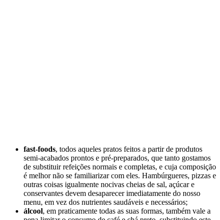
fast-foods
, todos aqueles pratos feitos a partir de produtos
semi-acabados prontos e pré-preparados, que tanto gostamos
de substituir refeições normais e completas, e cuja composição
é melhor não se familiarizar com eles. Hambúrgueres, pizzas e
outras coisas igualmente nocivas cheias de sal, açúcar e
conservantes devem desaparecer imediatamente do nosso
menu, em vez dos nutrientes saudáveis e necessários;
álcool
, em praticamente todas as suas formas, também vale a
pena limitar o consumo de café e chá preto, substituindo este