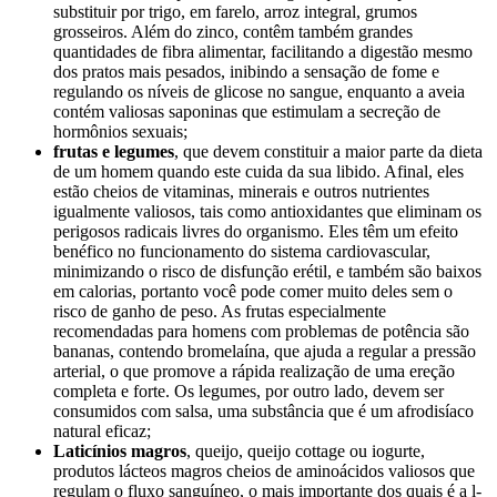
substituir por trigo, em farelo, arroz integral, grumos
grosseiros. Além do zinco, contêm também grandes
quantidades de fibra alimentar, facilitando a digestão mesmo
dos pratos mais pesados, inibindo a sensação de fome e
regulando os níveis de glicose no sangue, enquanto a aveia
contém valiosas saponinas que estimulam a secreção de
hormônios sexuais;
frutas e legumes
, que devem constituir a maior parte da dieta
de um homem quando este cuida da sua libido. Afinal, eles
estão cheios de vitaminas, minerais e outros nutrientes
igualmente valiosos, tais como antioxidantes que eliminam os
perigosos radicais livres do organismo. Eles têm um efeito
benéfico no funcionamento do sistema cardiovascular,
minimizando o risco de disfunção erétil, e também são baixos
em calorias, portanto você pode comer muito deles sem o
risco de ganho de peso. As frutas especialmente
recomendadas para homens com problemas de potência são
bananas, contendo bromelaína, que ajuda a regular a pressão
arterial, o que promove a rápida realização de uma ereção
completa e forte. Os legumes, por outro lado, devem ser
consumidos com salsa, uma substância que é um afrodisíaco
natural eficaz;
Laticínios magros
, queijo, queijo cottage ou iogurte,
produtos lácteos magros cheios de aminoácidos valiosos que
regulam o fluxo sanguíneo, o mais importante dos quais é a l-