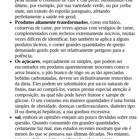
último, por exemplo, por sua variedade verde, ou por yerba
mate, um extrato do esporão paraguaio, afetando
perfeitamente a saúde em geral;
Produtos altamente transformados
, como enchidos,
conservas de carne, por vezes apenas com vestígios de carne,
complementados com recheios extremamente nocivos, muitas
vezes difíceis de identificar. Isto também se aplica a alguns
produtos lácteos, e comer grandes quantidades de queijo
demasiado gordo pode ser relativamente perigoso para a
potência;
Os açúcares
, especialmente os simples, que podem ser
encontrados em produtos aparentemente inocentes como o
arroz branco, o pão branco de trigo ou as tão apreciadas
bebidas carbonatadas, devem ser definitivamente removidos
da dieta. Eles podem ser substituídos por sucos naturais de
frutas, mas ao comprá-los, vamos prestar especial atenção à
composição, na qual não pode haver frutose e xarope de
glicose. O seu consumo em maiores quantidades é uma forma
simples de obesidade, doenças cardiovasculares, diabetes tipo
II ou doenças hepáticas, a sua gordura excessiva;
sal
, embora as opiniões estejam um pouco divididas sobre esta
questão. Quando consumido em grandes quantidades,
certamente faz mal, mas estudos recentes mostram que ele é
menos do que se pensava nas últimas décadas. No entanto,