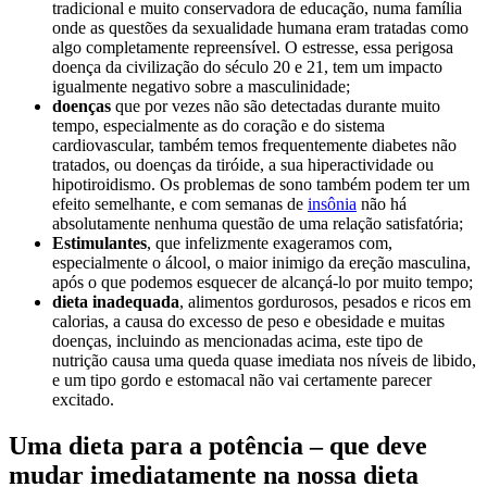
tradicional e muito conservadora de educação, numa família
onde as questões da sexualidade humana eram tratadas como
algo completamente repreensível. O estresse, essa perigosa
doença da civilização do século 20 e 21, tem um impacto
igualmente negativo sobre a masculinidade;
doenças
que por vezes não são detectadas durante muito
tempo, especialmente as do coração e do sistema
cardiovascular, também temos frequentemente diabetes não
tratados, ou doenças da tiróide, a sua hiperactividade ou
hipotiroidismo. Os problemas de sono também podem ter um
efeito semelhante, e com semanas de
insônia
não há
absolutamente nenhuma questão de uma relação satisfatória;
Estimulantes
, que infelizmente exageramos com,
especialmente o álcool, o maior inimigo da ereção masculina,
após o que podemos esquecer de alcançá-lo por muito tempo;
dieta inadequada
, alimentos gordurosos, pesados e ricos em
calorias, a causa do excesso de peso e obesidade e muitas
doenças, incluindo as mencionadas acima, este tipo de
nutrição causa uma queda quase imediata nos níveis de libido,
e um tipo gordo e estomacal não vai certamente parecer
excitado.
Uma dieta para a potência – que deve
mudar imediatamente na nossa dieta