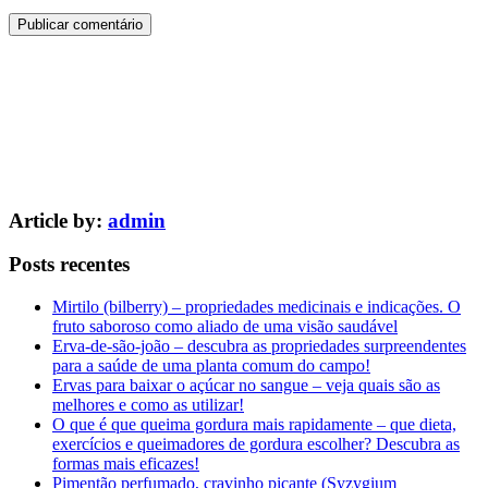
Article by:
admin
Posts recentes
Mirtilo (bilberry) – propriedades medicinais e indicações. O
fruto saboroso como aliado de uma visão saudável
Erva-de-são-joão – descubra as propriedades surpreendentes
para a saúde de uma planta comum do campo!
Ervas para baixar o açúcar no sangue – veja quais são as
melhores e como as utilizar!
O que é que queima gordura mais rapidamente – que dieta,
exercícios e queimadores de gordura escolher? Descubra as
formas mais eficazes!
Pimentão perfumado, cravinho picante (Syzygium