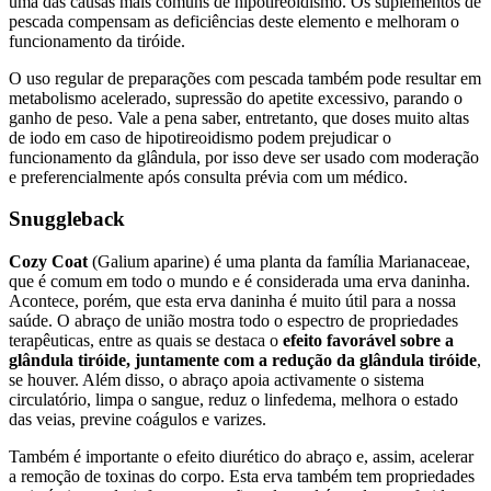
uma das causas mais comuns de hipotireoidismo. Os suplementos de
pescada compensam as deficiências deste elemento e melhoram o
funcionamento da tiróide.
O uso regular de preparações com pescada também pode resultar em
metabolismo acelerado, supressão do apetite excessivo, parando o
ganho de peso. Vale a pena saber, entretanto, que doses muito altas
de iodo em caso de hipotireoidismo podem prejudicar o
funcionamento da glândula, por isso deve ser usado com moderação
e preferencialmente após consulta prévia com um médico.
Snuggleback
Cozy Coat
(Galium aparine) é uma planta da família Marianaceae,
que é comum em todo o mundo e é considerada uma erva daninha.
Acontece, porém, que esta erva daninha é muito útil para a nossa
saúde. O abraço de união mostra todo o espectro de propriedades
terapêuticas, entre as quais se destaca o
efeito favorável sobre a
glândula tiróide, juntamente com a redução da glândula tiróide
,
se houver. Além disso, o abraço apoia activamente o sistema
circulatório, limpa o sangue, reduz o linfedema, melhora o estado
das veias, previne coágulos e varizes.
Também é importante o efeito diurético do abraço e, assim, acelerar
a remoção de toxinas do corpo. Esta erva também tem propriedades