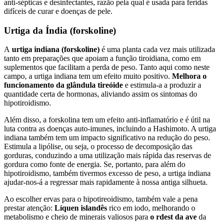
anti-sépticas e desinfectantes, razão pela qual é usada para feridas
difíceis de curar e doenças de pele.
Urtiga da Índia (forskoline)
A
urtiga indiana (forskoline)
é uma planta cada vez mais utilizada
tanto em preparações que apoiam a função tiroidiana, como em
suplementos que facilitam a perda de peso. Tanto aqui como neste
campo, a urtiga indiana tem um efeito muito positivo.
Melhora o
funcionamento da glândula tireóide
e estimula-a a produzir a
quantidade certa de hormonas, aliviando assim os sintomas do
hipotiroidismo.
Além disso, a forskolina tem um efeito anti-inflamatório e é útil na
luta contra as doenças auto-imunes, incluindo a Hashimoto. A urtiga
indiana também tem um impacto significativo na redução do peso.
Estimula a lipólise, ou seja, o processo de decomposição das
gorduras, conduzindo a uma utilização mais rápida das reservas de
gordura como fonte de energia. Se, portanto, para além do
hipotiroidismo, também tivermos excesso de peso, a urtiga indiana
ajudar-nos-á a regressar mais rapidamente à nossa antiga silhueta.
Ao escolher ervas para o hipotireoidismo, também vale a pena
prestar atenção:
Líquen islandês
rico em iodo, melhorando o
metabolismo e cheio de minerais valiosos para
o rdest da ave
da