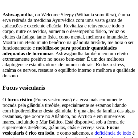
Ashwagandha
, ou Welcome Sleepy (Withania somnifera), é uma
erva retirada da medicina Ayurvédica com uma vasta gama de
aplicações e excelente eficácia. Revitaliza e rejuvenesce todo o
corpo, nutre os tecidos, aumenta o desempenho físico, reduz os
efeitos da fadiga, tanto física como mental, melhora a imunidade.
Mostra um efeito muito benéfico na glândula tireóide, melhora o seu
funcionamento e
mobiliza-se para produzir quantidades
adequadas de hormonas
. Ashwagandha também tem um efeito
extremamente positivo no nosso bem-estar. É um dos melhores
adaptogens e estabilizadores de humor naturais. Reduz o stress,
acalma os nervos, restaura o equilíbrio interno e melhora a qualidade
do sono.
Fucus vesicularis
O
fucus cístico
(Fucus vesiculosus) é a erva mais comumente
trocada pela glândula tireóide, especialmente se estamos lidando
com hipotireoidismo desta glândula. É uma alga da família das algas
castanhas, que ocorre no Atlântico, no Árctico e em numerosos
mares, incluindo o Mar Báltico. Está disponível sob a forma de
suplementos dietéticos, grânulos, chás e cerveja seca.
Fucus
vesicularis é rico em iodo
, e como sabemos, a
deficiência de iodo
é