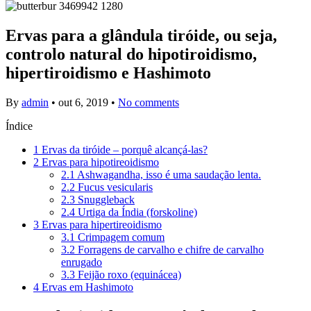
Ervas para a glândula tiróide, ou seja,
controlo natural do hipotiroidismo,
hipertiroidismo e Hashimoto
By
admin
•
out 6, 2019
•
No comments
Índice
1
Ervas da tiróide – porquê alcançá-las?
2
Ervas para hipotireoidismo
2.1
Ashwagandha, isso é uma saudação lenta.
2.2
Fucus vesicularis
2.3
Snuggleback
2.4
Urtiga da Índia (forskoline)
3
Ervas para hipertireoidismo
3.1
Crimpagem comum
3.2
Forragens de carvalho e chifre de carvalho
enrugado
3.3
Feijão roxo (equinácea)
4
Ervas em Hashimoto