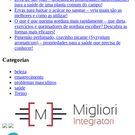
para a saúde de uma planta comum do campo!
Ervas para baixar o açúcar no sangue – veja quais são as
melhores e como as utilizar!
O que é que queima gordura mais rapidamente – que dieta,
exercícios e queimadores de gordura escolher? Descubra as
formas mais eficazes!
Pimentão perfumado, cravinho picante (Syzygium
aromaticum) – propriedades para a saúde que precisa de
conhecer!
Categorias
beleza
emagrecimento
problemas masculinos
saúde
Treino