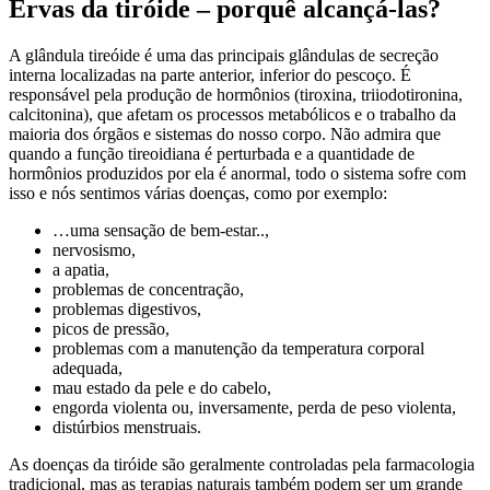
Ervas da tiróide – porquê alcançá-las?
A glândula tireóide é uma das principais glândulas de secreção
interna localizadas na parte anterior, inferior do pescoço. É
responsável pela produção de hormônios (tiroxina, triiodotironina,
calcitonina), que afetam os processos metabólicos e o trabalho da
maioria dos órgãos e sistemas do nosso corpo. Não admira que
quando a função tireoidiana é perturbada e a quantidade de
hormônios produzidos por ela é anormal, todo o sistema sofre com
isso e nós sentimos várias doenças, como por exemplo:
…uma sensação de bem-estar..,
nervosismo,
a apatia,
problemas de concentração,
problemas digestivos,
picos de pressão,
problemas com a manutenção da temperatura corporal
adequada,
mau estado da pele e do cabelo,
engorda violenta ou, inversamente, perda de peso violenta,
distúrbios menstruais.
As doenças da tiróide são geralmente controladas pela farmacologia
tradicional, mas as terapias naturais também podem ser um grande