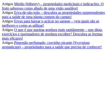
Artigos
Mirtilo (bilberry) – propriedades medicinais e indicações. O
fruto saboroso como aliado de uma visão saudável
Artigos
Erva-de-são-joão – descubra as propriedades surpreendentes
para a saúde de uma planta comum do campo!
Artigos
Ervas para baixar o açúcar no sangue – veja quais são as
melhores e como as utilizar!
Artigos
O que é que queima gordura mais rapidamente – que dieta,
exercícios e queimadores de gordura escolher? Descubra as formas
mais eficazes!
Artigos
Pimentão perfumado, cravinho picante (Syzygium
aromaticum) – propriedades para a saúde que precisa de conhecer!