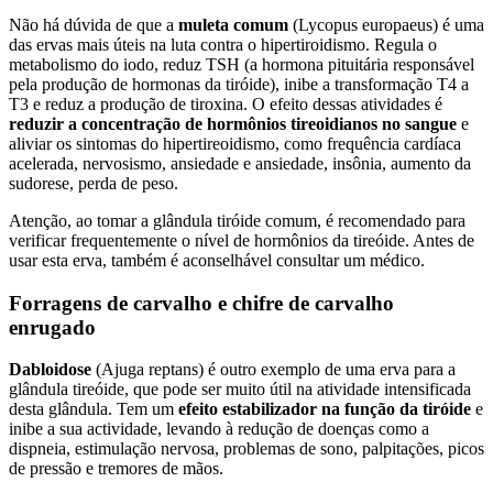
Não há dúvida de que a
muleta comum
(Lycopus europaeus) é uma
das ervas mais úteis na luta contra o hipertiroidismo. Regula o
metabolismo do iodo, reduz TSH (a hormona pituitária responsável
pela produção de hormonas da tiróide), inibe a transformação T4 a
T3 e reduz a produção de tiroxina. O efeito dessas atividades é
reduzir a concentração de hormônios tireoidianos no sangue
e
aliviar os sintomas do hipertireoidismo, como frequência cardíaca
acelerada, nervosismo, ansiedade e ansiedade, insônia, aumento da
sudorese, perda de peso.
Atenção, ao tomar a glândula tiróide comum, é recomendado para
verificar frequentemente o nível de hormônios da tireóide. Antes de
usar esta erva, também é aconselhável consultar um médico.
Forragens de carvalho e chifre de carvalho
enrugado
Dabloidose
(Ajuga reptans) é outro exemplo de uma erva para a
glândula tireóide, que pode ser muito útil na atividade intensificada
desta glândula. Tem um
efeito estabilizador na função da tiróide
e
inibe a sua actividade, levando à redução de doenças como a
dispneia, estimulação nervosa, problemas de sono, palpitações, picos
de pressão e tremores de mãos.