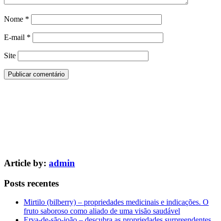
Nome
*
E-mail
*
Site
Article by:
admin
Posts recentes
Mirtilo (bilberry) – propriedades medicinais e indicações. O
fruto saboroso como aliado de uma visão saudável
Erva-de-são-joão – descubra as propriedades surpreendentes