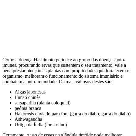
Como a doença Hashimoto pertence ao grupo das doenças auto-
imunes, procurando ervas que sustentem o seu tratamento, vale a
pena prestar atenção às plantas com propriedades que fortalecem o
organismo, melhoram o funcionamento do sistema imunitário e
combatem a auto-imunidade. Os mais valiosos destes são:
Algas japonesas
Limão chinês
sarsaparilla (planta coloquial)
peônia branca
Hakorosis enviado para fora (garra do diabo, garra do diabo)
Ashwagandha
Urtiga da Índia (forskoline)
Certamente, o uso de ervas na glândula tireóide pode melhorar