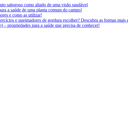
 fruto saboroso como aliado de uma visão saudável
 para a saúde de uma planta comum do campo!
ores e como as utilizar!
ercícios e queimadores de gordura escolher? Descubra as formas mais e
 – propriedades para a saúde que precisa de conhecer!