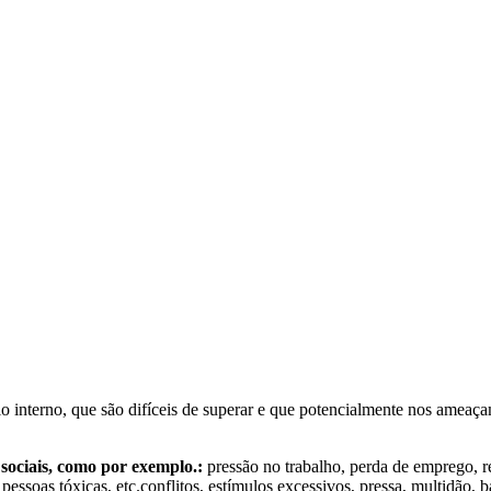
io interno, que são difíceis de superar e que potencialmente nos ameaç
 sociais, como por exemplo.:
pressão no trabalho, perda de emprego, re
soas tóxicas, etc.conflitos, estímulos excessivos, pressa, multidão, bar