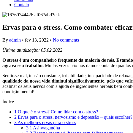
Contato
Ervas para o stress. Como combater eficaz
By
admin
•
fev 13, 2022
•
No comments
Última atualização: 05.02.2022
O stress é um companheiro frequente da maioria de nós. Estando so
agrava seu trabalho.
Muitas vezes não nos damos conta de quantos ma
Sentir-se mal, tensão constante, irritabilidade, incapacidade de relax
qualidade da nossa vida diminui significativamente, pelo que val
acalmar os seus nervos com a ajuda de ingredientes herbais bem conhec
condição mental!
Índice
1
O que é o stress? Como lidar com o stress?
2
Ervas para o stress, nervosismo e depressão – quais escolher?
3
As melhores ervas para o stress
3.1
Ashwagandha