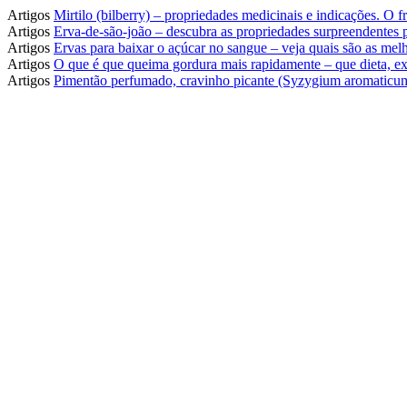
Artigos
Mirtilo (bilberry) – propriedades medicinais e indicações. O
Artigos
Erva-de-são-joão – descubra as propriedades surpreendentes
Artigos
Ervas para baixar o açúcar no sangue – veja quais são as melh
Artigos
O que é que queima gordura mais rapidamente – que dieta, ex
Artigos
Pimentão perfumado, cravinho picante (Syzygium aromaticum)