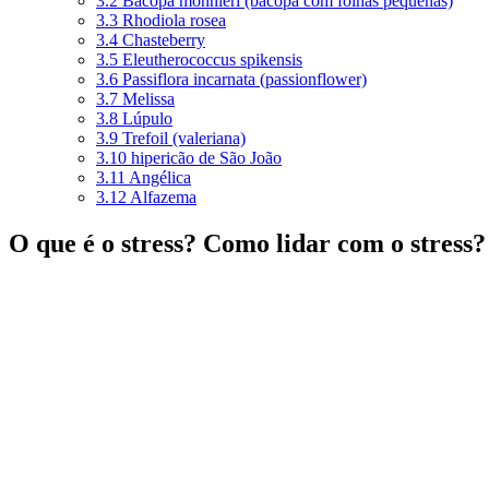
3.2
Bacopa monnieri (bacopa com folhas pequenas)
3.3
Rhodiola rosea
3.4
Chasteberry
3.5
Eleutherococcus spikensis
3.6
Passiflora incarnata (passionflower)
3.7
Melissa
3.8
Lúpulo
3.9
Trefoil (valeriana)
3.10
hipericão de São João
3.11
Angélica
3.12
Alfazema
O que é o stress? Como lidar com o stress?