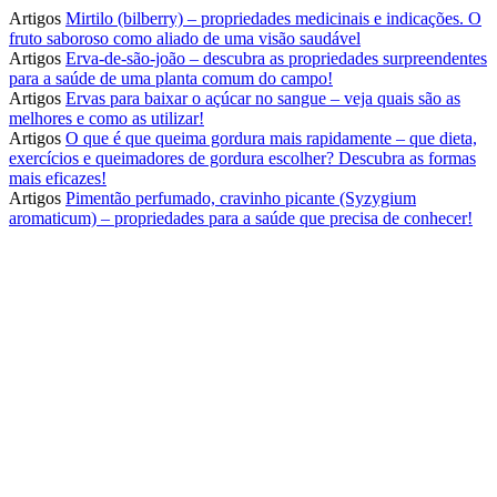
Artigos
Mirtilo (bilberry) – propriedades medicinais e indicações. O
fruto saboroso como aliado de uma visão saudável
Artigos
Erva-de-são-joão – descubra as propriedades surpreendentes
para a saúde de uma planta comum do campo!
Artigos
Ervas para baixar o açúcar no sangue – veja quais são as
melhores e como as utilizar!
Artigos
O que é que queima gordura mais rapidamente – que dieta,
exercícios e queimadores de gordura escolher? Descubra as formas
mais eficazes!
Artigos
Pimentão perfumado, cravinho picante (Syzygium
aromaticum) – propriedades para a saúde que precisa de conhecer!