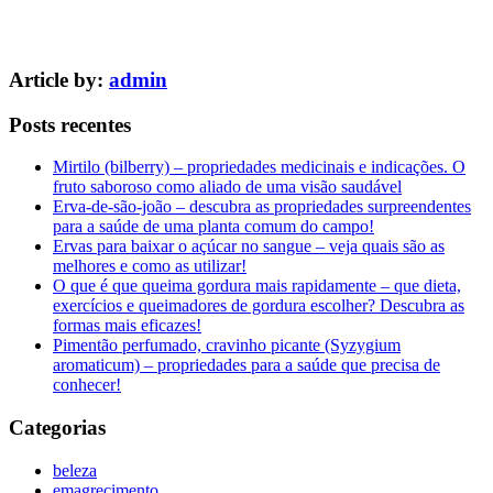
Article by:
admin
Posts recentes
Mirtilo (bilberry) – propriedades medicinais e indicações. O
fruto saboroso como aliado de uma visão saudável
Erva-de-são-joão – descubra as propriedades surpreendentes
para a saúde de uma planta comum do campo!
Ervas para baixar o açúcar no sangue – veja quais são as
melhores e como as utilizar!
O que é que queima gordura mais rapidamente – que dieta,
exercícios e queimadores de gordura escolher? Descubra as
formas mais eficazes!
Pimentão perfumado, cravinho picante (Syzygium
aromaticum) – propriedades para a saúde que precisa de
conhecer!
Categorias
beleza
emagrecimento