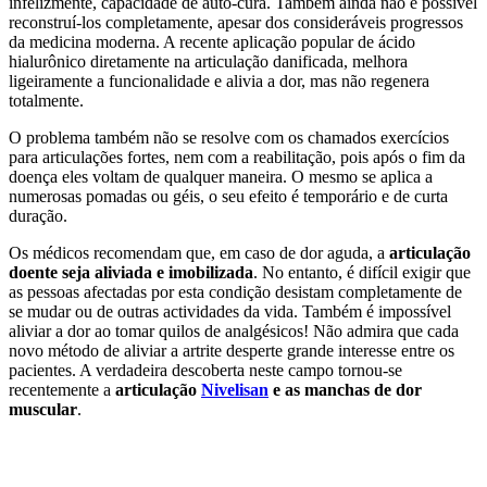
infelizmente, capacidade de auto-cura. Também ainda não é possível
reconstruí-los completamente, apesar dos consideráveis progressos
da medicina moderna. A recente aplicação popular de ácido
hialurônico diretamente na articulação danificada, melhora
ligeiramente a funcionalidade e alivia a dor, mas não regenera
totalmente.
O problema também não se resolve com os chamados exercícios
para articulações fortes, nem com a reabilitação, pois após o fim da
doença eles voltam de qualquer maneira. O mesmo se aplica a
numerosas pomadas ou géis, o seu efeito é temporário e de curta
duração.
Os médicos recomendam que, em caso de dor aguda, a
articulação
doente seja aliviada e imobilizada
. No entanto, é difícil exigir que
as pessoas afectadas por esta condição desistam completamente de
se mudar ou de outras actividades da vida. Também é impossível
aliviar a dor ao tomar quilos de analgésicos! Não admira que cada
novo método de aliviar a artrite desperte grande interesse entre os
pacientes. A verdadeira descoberta neste campo tornou-se
recentemente a
articulação
Nivelisan
e as manchas de dor
muscular
.