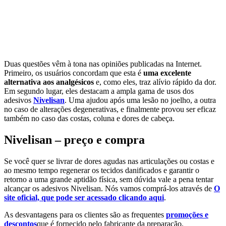
Duas questões vêm à tona nas opiniões publicadas na Internet.
Primeiro, os usuários concordam que esta é
uma excelente
alternativa aos analgésicos
e, como eles, traz alívio rápido da dor.
Em segundo lugar, eles destacam a ampla gama de usos dos
adesivos
Nivelisan
. Uma ajudou após uma lesão no joelho, a outra
no caso de alterações degenerativas, e finalmente provou ser eficaz
também no caso das costas, coluna e dores de cabeça.
Nivelisan – preço e compra
Se você quer se livrar de dores agudas nas articulações ou costas e
ao mesmo tempo regenerar os tecidos danificados e garantir o
retorno a uma grande aptidão física, sem dúvida vale a pena tentar
alcançar os adesivos Nivelisan. Nós vamos comprá-los através de
O
site oficial, que pode ser acessado clicando aqui
.
As desvantagens para os clientes são as frequentes
promoções e
descontos
que é fornecido pelo fabricante da preparação.