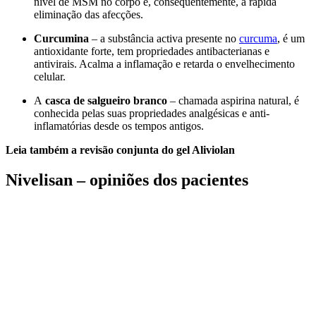
nível de MSM no corpo e, consequentemente, a rápida
eliminação das afecções.
Curcumina
– a substância activa presente no
curcuma
, é um
antioxidante forte, tem propriedades antibacterianas e
antivirais. Acalma a inflamação e retarda o envelhecimento
celular.
A
casca de salgueiro branco
– chamada aspirina natural, é
conhecida pelas suas propriedades analgésicas e anti-
inflamatórias desde os tempos antigos.
Leia também a revisão conjunta do gel
Aliviolan
Nivelisan – opiniões dos pacientes