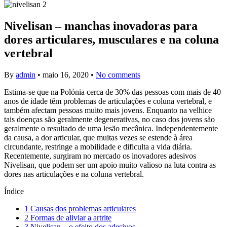
Nivelisan – manchas inovadoras para
dores articulares, musculares e na coluna
vertebral
By
admin
•
maio 16, 2020
•
No comments
Estima-se que na Polónia cerca de 30% das pessoas com mais de 40
anos de idade têm problemas de articulações e coluna vertebral, e
também afectam pessoas muito mais jovens. Enquanto na velhice
tais doenças são geralmente degenerativas, no caso dos jovens são
geralmente o resultado de uma lesão mecânica. Independentemente
da causa, a dor articular, que muitas vezes se estende à área
circundante, restringe a mobilidade e dificulta a vida diária.
Recentemente, surgiram no mercado os inovadores adesivos
Nivelisan, que podem ser um apoio muito valioso na luta contra as
dores nas articulações e na coluna vertebral.
Índice
1
Causas dos problemas articulares
2
Formas de aliviar a artrite
3
Nivelisan – o efeito dos adesivos