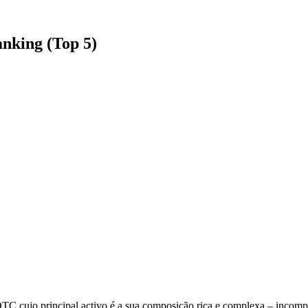
anking (Top 5)
 cujo principal activo é a sua composição rica e complexa – incompa