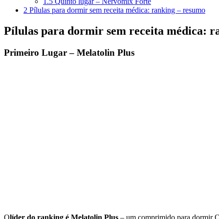
1.5
Quinto lugar – Nervomix Forte
2
Pílulas para dormir sem receita médica: ranking – resumo
Pílulas para dormir sem receita médica: r
Primeiro Lugar – Melatolin Plus
O
líder do ranking é Melatolin Plus
– um comprimido para dormir OTC