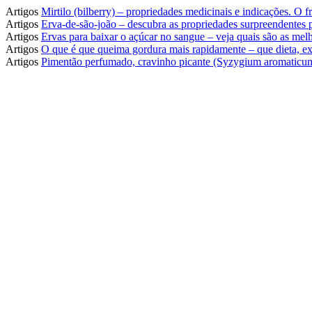
Artigos
Mirtilo (bilberry) – propriedades medicinais e indicações. O
Artigos
Erva-de-são-joão – descubra as propriedades surpreendentes
Artigos
Ervas para baixar o açúcar no sangue – veja quais são as melh
Artigos
O que é que queima gordura mais rapidamente – que dieta, ex
Artigos
Pimentão perfumado, cravinho picante (Syzygium aromaticum)