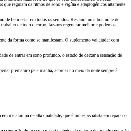
s que regulam os ritmos de sono e vigília e adaptogénicos altamente
o de bem-estar em todos os sentidos. Restaura uma boa noite de
o trabalho de todo o corpo, faz-nos regenerar melhor e podemos
ente da forma como se manifestam. O suplemento vai ajudar com
ade de entrar em sono profundo, o estado de deixar a sensação de
espertar prematuro pela manhã, acordar no meio da noite sempre à
 em melatonina de alta qualidade, que é um especialista em reparar o
a sensação de frescura e alerta, cheios de vigor e de grande sensação