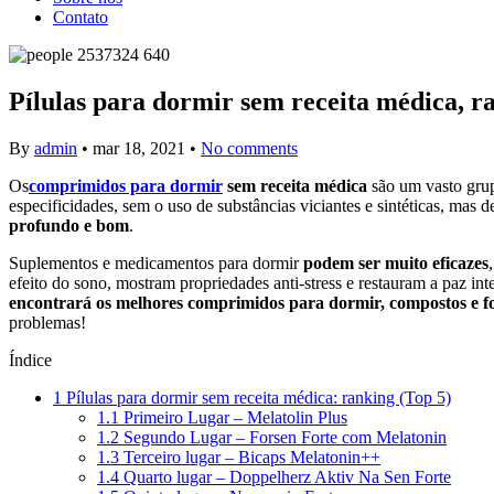
Contato
Pílulas para dormir sem receita médica, 
By
admin
•
mar 18, 2021
•
No comments
Os
comprimidos para dormir
sem receita médica
são um vasto grup
especificidades, sem o uso de substâncias viciantes e sintéticas, mas
profundo e bom
.
Suplementos e medicamentos para dormir
podem ser muito eficazes
efeito do sono, mostram propriedades anti-stress e restauram a paz in
encontrará os melhores comprimidos para dormir, compostos e fo
problemas!
Índice
1
Pílulas para dormir sem receita médica: ranking (Top 5)
1.1
Primeiro Lugar – Melatolin Plus
1.2
Segundo Lugar – Forsen Forte com Melatonin
1.3
Terceiro lugar – Bicaps Melatonin++
1.4
Quarto lugar – Doppelherz Aktiv Na Sen Forte