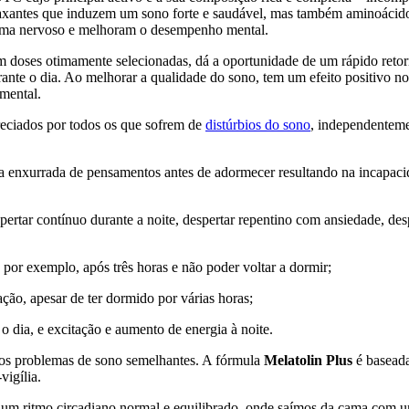
elaxantes que induzem um sono forte e saudável, mas também aminoácido
tema nervoso e melhoram o desempenho mental.
doses otimamente selecionadas, dá a oportunidade de um rápido retorn
ante o dia. Ao melhorar a qualidade do sono, tem um efeito positivo n
 mental.
eciados por todos os que sofrem de
distúrbios do sono
, independentem
 enxurrada de pensamentos antes de adormecer resultando na incapacid
espertar contínuo durante a noite, despertar repentino com ansiedade, d
 por exemplo, após três horas e não poder voltar a dormir;
ção, apesar de ter dormido por várias horas;
o dia, e excitação e aumento de energia à noite.
tros problemas de sono semelhantes. A fórmula
Melatolin Plus
é baseada
vigília.
 um ritmo circadiano normal e equilibrado, onde saímos da cama com um