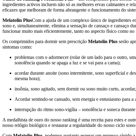
ingredientes activos incluem não só as melhores ervas calmantes e r
eficazes que melhoram de forma abrangente o funcionamento do sis
Melatolin Plus
Com a ajuda de um complexo único de ingredientes em 
sono e, simultaneamente, elimina a sensação de cansaço e cansaço dur
funcionar muito mais eficientemente, tanto no aspecto físico como no
Os comprimidos para dormir sem prescrição
Melatolin Plus
serão apr
sintomas como:
problemas com o adormecer (rolar de um lado para o outro, uma
sonolência quando se apaga a luz e se vai para a cama);
acordar durante anoite (sono intermitente, sono superficial e d
mesma hora);
insônia, sono agitado, sem dormir ou sono muito curto, acordar,
Acordar sentindo-se cansado, sem energia e entusiasmo para a a
interrupção do ritmo sono-vigília – sonolência e soneca durante 
A medalhista de ouro do nosso ranking é uma receita para estes e ou
nosso relógio biológico e restaurar a regularidade do nosso ciclo sono-
Com
Melatolin Plus
, podemos portanto esperar um regresso rápido a