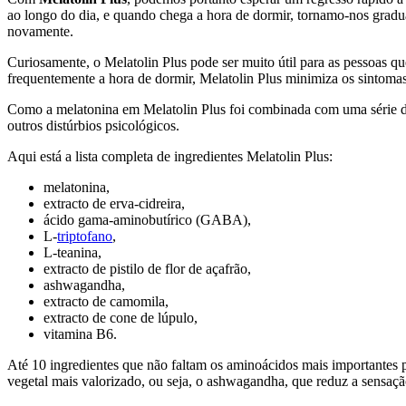
ao longo do dia, e quando chega a hora de dormir, tornamo-nos gradua
novamente.
Curiosamente, o Melatolin Plus pode ser muito útil para as pessoas
frequentemente a hora de dormir, Melatolin Plus minimiza os sintomas
Como a melatonina em Melatolin Plus foi combinada com uma série d
outros distúrbios psicológicos.
Aqui está a lista completa de ingredientes Melatolin Plus:
melatonina,
extracto de erva-cidreira,
ácido gama-aminobutírico (GABA),
L-
triptofano
,
L-teanina,
extracto de pistilo de flor de açafrão,
ashwagandha,
extracto de camomila,
extracto de cone de lúpulo,
vitamina B6.
Até 10 ingredientes que não faltam os aminoácidos mais importantes p
vegetal mais valorizado, ou seja, o ashwagandha, que reduz a sensação 