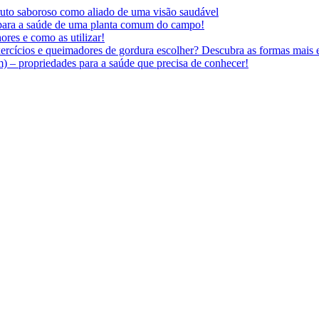
 fruto saboroso como aliado de uma visão saudável
 para a saúde de uma planta comum do campo!
ores e como as utilizar!
ercícios e queimadores de gordura escolher? Descubra as formas mais e
 – propriedades para a saúde que precisa de conhecer!