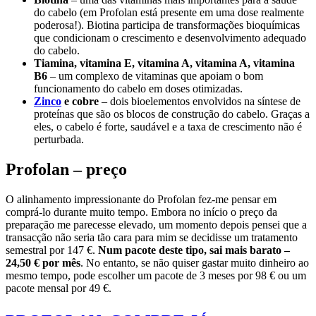
do cabelo (em Profolan está presente em uma dose realmente
poderosa!). Biotina participa de transformações bioquímicas
que condicionam o crescimento e desenvolvimento adequado
do cabelo.
Tiamina, vitamina E, vitamina A, vitamina A, vitamina
B6
– um complexo de vitaminas que apoiam o bom
funcionamento do cabelo em doses otimizadas.
Zinco
e cobre
– dois bioelementos envolvidos na síntese de
proteínas que são os blocos de construção do cabelo. Graças a
eles, o cabelo é forte, saudável e a taxa de crescimento não é
perturbada.
Profolan – preço
O alinhamento impressionante do Profolan fez-me pensar em
comprá-lo durante muito tempo. Embora no início o preço da
preparação me parecesse elevado, um momento depois pensei que a
transacção não seria tão cara para mim se decidisse um tratamento
semestral por 147 €.
Num pacote deste tipo, sai mais barato –
24,50 € por mês
. No entanto, se não quiser gastar muito dinheiro ao
mesmo tempo, pode escolher um pacote de 3 meses por 98 € ou um
pacote mensal por 49 €.