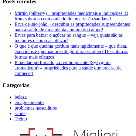
Posts recentes
Mirtilo (bilberry) – propriedades medicinais e indicações. O
fruto saboroso como aliado de uma visão saudável
Erva-de-são-joão – descubra as propriedades surpreendentes
para a saúde de uma planta comum do campo!
Ervas para baixar o açúcar no sangue – veja quais são as
melhores e como as utilizar!
O que é que queima gordura mais rapidamente – que dieta,
exercícios e queimadores de gordura escolher? Descubra as
formas mais eficazes!
Pimentão perfumado, cravinho picante (Syzygium
aromaticum) – propriedades para a saúde que precisa de
conhecer!
Categorias
beleza
emagrecimento
problemas masculinos
saúde
Treino