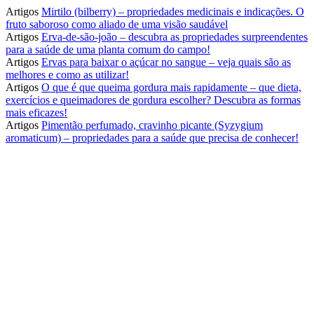
Artigos
Mirtilo (bilberry) – propriedades medicinais e indicações. O
fruto saboroso como aliado de uma visão saudável
Artigos
Erva-de-são-joão – descubra as propriedades surpreendentes
para a saúde de uma planta comum do campo!
Artigos
Ervas para baixar o açúcar no sangue – veja quais são as
melhores e como as utilizar!
Artigos
O que é que queima gordura mais rapidamente – que dieta,
exercícios e queimadores de gordura escolher? Descubra as formas
mais eficazes!
Artigos
Pimentão perfumado, cravinho picante (Syzygium
aromaticum) – propriedades para a saúde que precisa de conhecer!