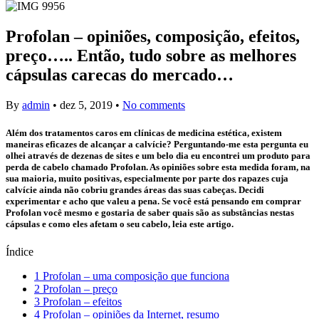
Profolan – opiniões, composição, efeitos,
preço….. Então, tudo sobre as melhores
cápsulas carecas do mercado…
By
admin
•
dez 5, 2019
•
No comments
Além dos tratamentos caros em clínicas de medicina estética, existem
maneiras eficazes de alcançar a calvície? Perguntando-me esta pergunta eu
olhei através de dezenas de sites e um belo dia eu encontrei um produto para
perda de cabelo chamado Profolan. As opiniões sobre esta medida foram, na
sua maioria, muito positivas, especialmente por parte dos rapazes cuja
calvície ainda não cobriu grandes áreas das suas cabeças. Decidi
experimentar e acho que valeu a pena. Se você está pensando em comprar
Profolan você mesmo e gostaria de saber quais são as substâncias nestas
cápsulas e como eles afetam o seu cabelo, leia este artigo.
Índice
1
Profolan – uma composição que funciona
2
Profolan – preço
3
Profolan – efeitos
4
Profolan – opiniões da Internet, resumo