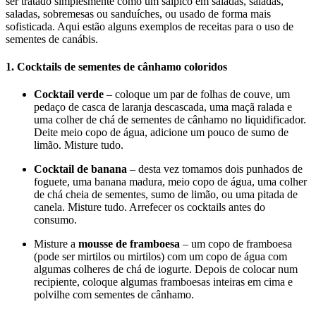
ser tratado simplesmente como um salpico em saladas, saladas,
saladas, sobremesas ou sanduíches, ou usado de forma mais
sofisticada. Aqui estão alguns exemplos de receitas para o uso de
sementes de canábis.
1. Cocktails de sementes de cânhamo coloridos
Cocktail verde
– coloque um par de folhas de couve, um
pedaço de casca de laranja descascada, uma maçã ralada e
uma colher de chá de sementes de cânhamo no liquidificador.
Deite meio copo de água, adicione um pouco de sumo de
limão. Misture tudo.
Cocktail de banana
– desta vez tomamos dois punhados de
foguete, uma banana madura, meio copo de água, uma colher
de chá cheia de sementes, sumo de limão, ou uma pitada de
canela. Misture tudo. Arrefecer os cocktails antes do
consumo.
Misture a
mousse de framboesa
– um copo de framboesa
(pode ser mirtilos ou mirtilos) com um copo de água com
algumas colheres de chá de iogurte. Depois de colocar num
recipiente, coloque algumas framboesas inteiras em cima e
polvilhe com sementes de cânhamo.