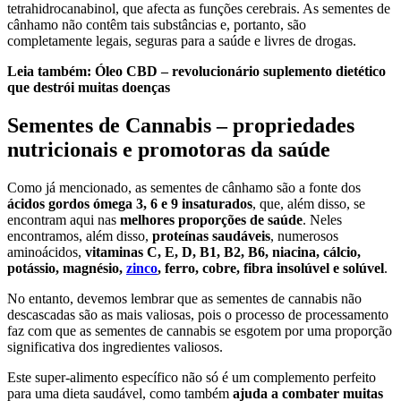
tetrahidrocanabinol, que afecta as funções cerebrais. As sementes de
cânhamo não contêm tais substâncias e, portanto, são
completamente legais, seguras para a saúde e livres de drogas.
Leia também:
Óleo CBD – revolucionário suplemento dietético
que destrói muitas doenças
Sementes de Cannabis – propriedades
nutricionais e promotoras da saúde
Como já mencionado, as sementes de cânhamo são a fonte dos
ácidos gordos ómega 3, 6 e 9 insaturados
, que, além disso, se
encontram aqui nas
melhores proporções de saúde
. Neles
encontramos, além disso,
proteínas saudáveis
, numerosos
aminoácidos,
vitaminas C, E, D, B1, B2, B6, niacina, cálcio,
potássio, magnésio,
zinco
, ferro, cobre, fibra insolúvel e solúvel
.
No entanto, devemos lembrar que as sementes de cannabis não
descascadas são as mais valiosas, pois o processo de processamento
faz com que as sementes de cannabis se esgotem por uma proporção
significativa dos ingredientes valiosos.
Este super-alimento específico não só é um complemento perfeito
para uma dieta saudável, como também
ajuda a combater muitas