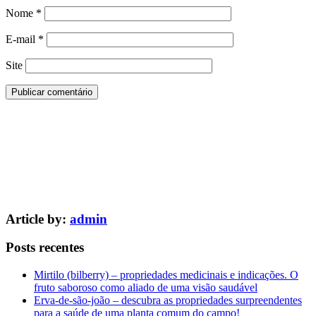
Nome
*
E-mail
*
Site
Article by:
admin
Posts recentes
Mirtilo (bilberry) – propriedades medicinais e indicações. O
fruto saboroso como aliado de uma visão saudável
Erva-de-são-joão – descubra as propriedades surpreendentes
para a saúde de uma planta comum do campo!