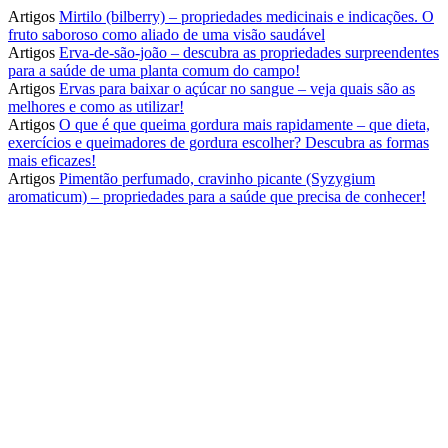
Artigos
Mirtilo (bilberry) – propriedades medicinais e indicações. O
fruto saboroso como aliado de uma visão saudável
Artigos
Erva-de-são-joão – descubra as propriedades surpreendentes
para a saúde de uma planta comum do campo!
Artigos
Ervas para baixar o açúcar no sangue – veja quais são as
melhores e como as utilizar!
Artigos
O que é que queima gordura mais rapidamente – que dieta,
exercícios e queimadores de gordura escolher? Descubra as formas
mais eficazes!
Artigos
Pimentão perfumado, cravinho picante (Syzygium
aromaticum) – propriedades para a saúde que precisa de conhecer!